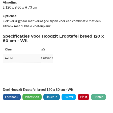
Afmeting
L 120 x B 80 x H 73 cm
Optioneel
Ook verkrijgbaar met verlaagde zijden voor een combinatie met een
zitbank met dubbele voetenplank.
Specificaties voor Hoogzit Ergotafel breed 120 x
80 cm - Wit
Kleur
Wit
Art.Nr
A900901
Deel Hoogzit Ergotafel breed 120 x 80 cm - Wit
Facebook
WhatsApp
LinkedIn
Twitter
Pin It
Printen