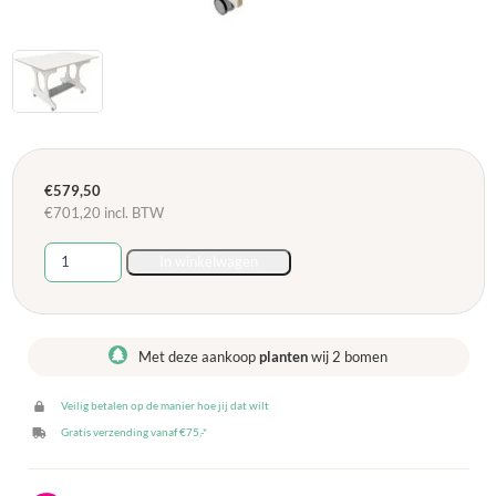
€
579,50
€
701,20
incl. BTW
Hoogzit
In winkelwagen
Ergotafel
breed
120
x
Met deze aankoop
planten
wij 2 bomen
80
cm
Veilig betalen op de manier hoe jij dat wilt
-
Wit
Gratis verzending vanaf €75,-*
aantal