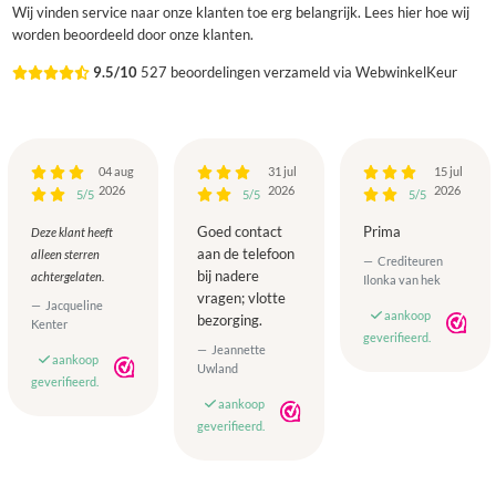
Wij vinden service naar onze klanten toe erg belangrijk. Lees hier hoe wij
worden beoordeeld door onze klanten.
9.5/10
527 beoordelingen verzameld via WebwinkelKeur
04 aug
31 jul
15 jul
2026
2026
2026
5/5
5/5
5/5
Goed contact
Prima
Deze klant heeft
aan de telefoon
alleen sterren
Crediteuren
bij nadere
achtergelaten.
Ilonka van hek
vragen; vlotte
Jacqueline
aankoop
bezorging.
Kenter
geverifieerd.
Jeannette
aankoop
Uwland
geverifieerd.
aankoop
geverifieerd.