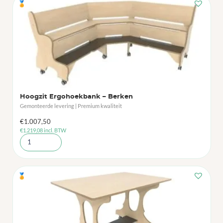
🏅
Hoogzit Ergohoekbank – Berken
Gemonteerde levering | Premium kwaliteit
€
1.007,50
€
1.219,08
incl. BTW
🏅