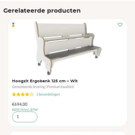
Gerelateerde producten
🏅
Hoogzit Ergobank 125 cm – Wit
Gemonteerde levering | Premium kwaliteit
1 beoordelingen
€
694,00
€
839,74
incl. BTW