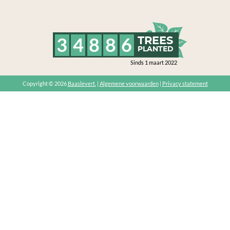
3
4
8
8
6
TREES
PLANTED
Sinds 1 maart 2022
Copyright © 2026
Baaslevert.
|
Algemene voorwaarden
|
Privacy statement