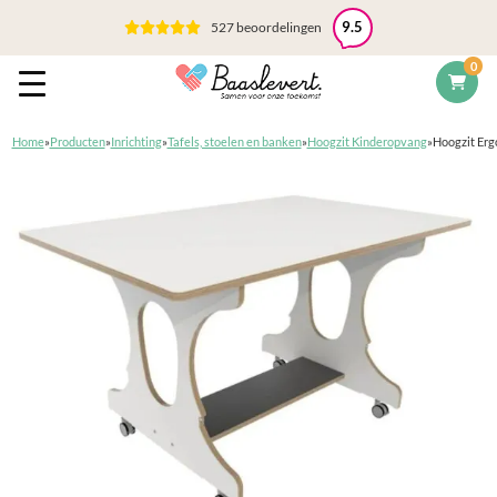
527 beoordelingen
9.5
0
Home
»
Producten
»
Inrichting
»
Tafels, stoelen en banken
»
Hoogzit Kinderopvang
»
Hoogzit Erg