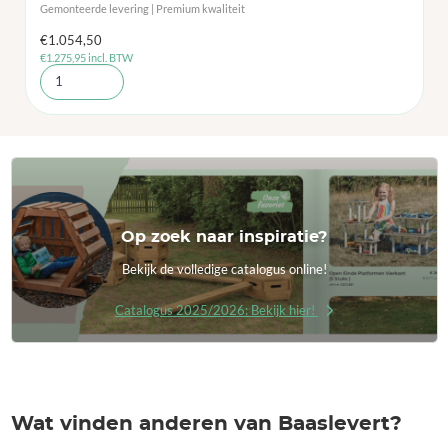
Gemonteerde levering | Premium kwaliteit
€
1.054,50
€
1.275,95
incl. BTW
Op zoek naar inspiratie?
Bekijk de volledige catalogus online!
Catalogus 2025/2026: Bekijk hier!
Wat vinden anderen van Baaslevert?