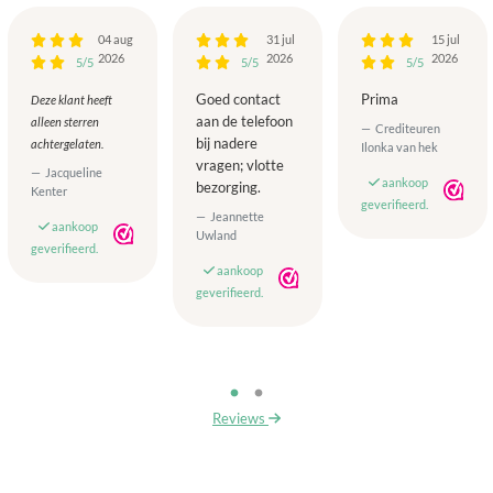
04 aug
31 jul
15 jul
2026
2026
2026
5/5
5/5
5/5
Goed contact
Prima
Deze klant heeft
aan de telefoon
alleen sterren
Crediteuren
bij nadere
achtergelaten.
Ilonka van hek
vragen; vlotte
Jacqueline
aankoop
bezorging.
Kenter
geverifieerd.
Jeannette
aankoop
Uwland
geverifieerd.
aankoop
geverifieerd.
Reviews