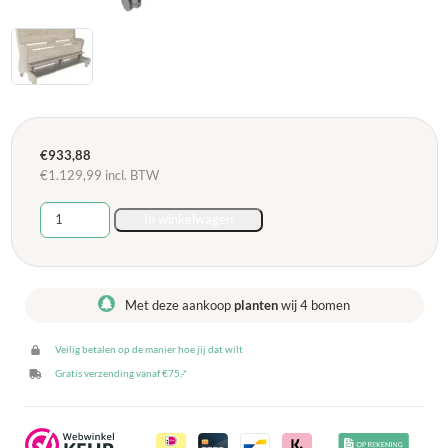
€
933,88
€
1.129,99
incl. BTW
Hoogzit
In winkelwagen
Ergobank
125
cm
Dubbele
Met deze aankoop
planten
wij 4 bomen
voetenplank
-
Veilig betalen op de manier hoe jij dat wilt
Grey
Craft
Gratis verzending vanaf €75,-*
Oak
aantal