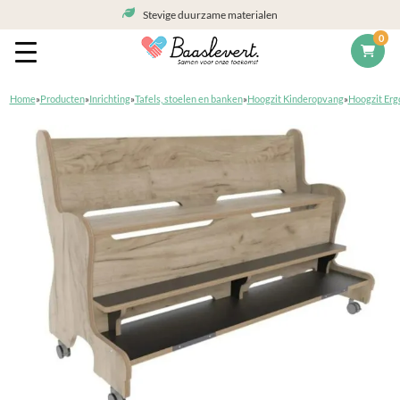
Stevige duurzame materialen
0
Home
»
Producten
»
Inrichting
»
Tafels, stoelen en banken
»
Hoogzit Kinderopvang
»
Hoogzit Er