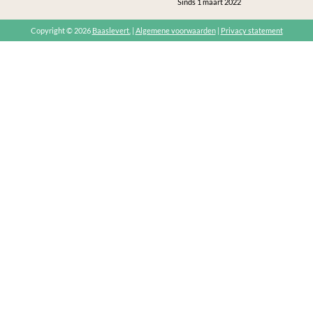
Sinds 1 maart 2022
Copyright © 2026
Baaslevert.
|
Algemene voorwaarden
|
Privacy statement