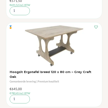
€
571,50
€
691,52
incl. BTW
🏅
Hoogzit Ergotafel breed 120 x 80 cm – Grey Craft
Oak
Gemonteerde levering | Premium kwaliteit
€
645,00
€
780,45
incl. BTW