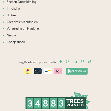
Spel en Ontwikkeling
Inrichting
Buiten
Creatief en Knutselen
Verzorging en Hygiëne
Nieuw
Koopjeshoek
Volg Baaslevert op social media
3
4
8
8
3
TREES
PLANTED