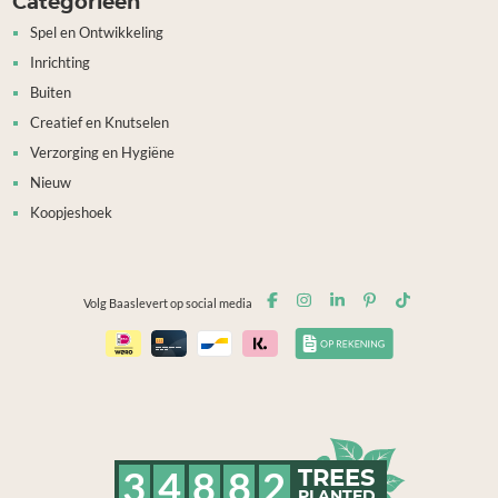
Categorieën
Spel en Ontwikkeling
Inrichting
Buiten
Creatief en Knutselen
Verzorging en Hygiëne
Nieuw
Koopjeshoek
Volg Baaslevert op social media
3
4
8
8
2
TREES
PLANTED