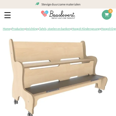
Stevige duurzame materialen
0
Home
»
Producten
»
Inrichting
»
Tafels, stoelen en banken
»
Hoogzit Kinderopvang
»
Hoogzit Er