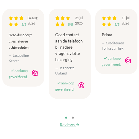
04 aug
31 jul
15 jul
2026
2026
2026
5/5
5/5
5/5
Goed contact
Prima
Deze klant heeft
aan de telefoon
alleen sterren
Crediteuren
bij nadere
achtergelaten.
Ilonka van hek
vragen; vlotte
Jacqueline
aankoop
bezorging.
Kenter
geverifieerd.
Jeannette
aankoop
Uwland
geverifieerd.
aankoop
geverifieerd.
Reviews