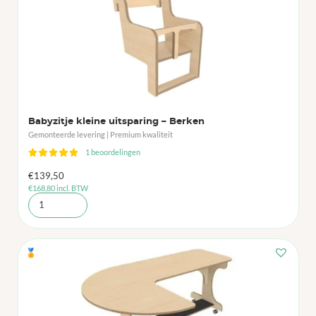
Babyzitje kleine uitsparing – Berken
Gemonteerde levering | Premium kwaliteit
1 beoordelingen
€
139,50
€
168,80
incl. BTW
🏅