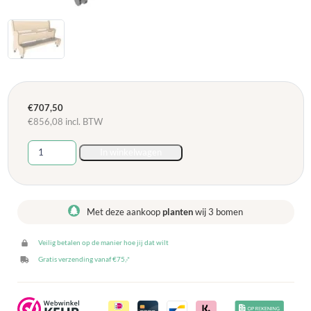
€
707,50
€
856,08
incl. BTW
Hoogzit
In winkelwagen
Ergobank
125
cm
-
Met deze aankoop
planten
wij 3 bomen
Berken
aantal
Veilig betalen op de manier hoe jij dat wilt
Gratis verzending vanaf €75,-*