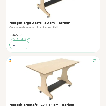
Hoogzit Ergo J-tafel 180 cm – Berken
Gemonteerde levering | Premium kwaliteit
€
602,50
€
729,03
incl. BTW
🏅
Hoogzit Ergotafel 120 x 64 cm – Berken