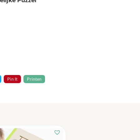
elijke Puzzel
Pin It
Printen