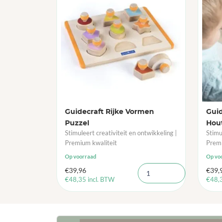
Guidecraft Rijke Vormen
Guid
Puzzel
Hou
Stimuleert creativiteit en ontwikkeling |
Stimu
Premium kwaliteit
Premi
Op voorraad
Op vo
€
39,96
€
39,
€
48,35
incl. BTW
€
48,