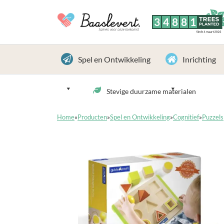
3
4
8
8
1
TREES
PLANTED
Sinds 1 maart 2022
Spel en Ontwikkeling
Inrichting
Stevige duurzame materialen
Home
»
Producten
»
Spel en Ontwikkeling
»
Cognitief
»
Puzzels