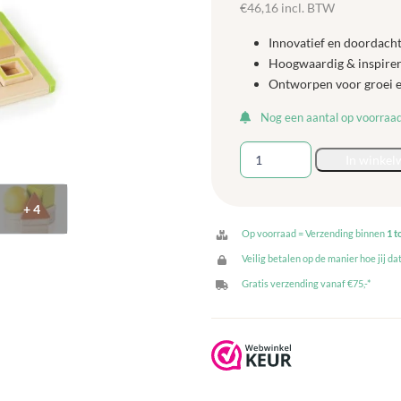
€
46,16
incl. BTW
Innovatief en doordacht
Hoogwaardig & inspirer
Ontworpen voor groei 
Nog een aantal op voorraa
Guidecraft
In winkel
Ruimtelijke
Puzzel
+ 4
aantal
Op voorraad = Verzending binnen
1 t
Veilig betalen op de manier hoe jij dat
Gratis verzending vanaf €75,-*