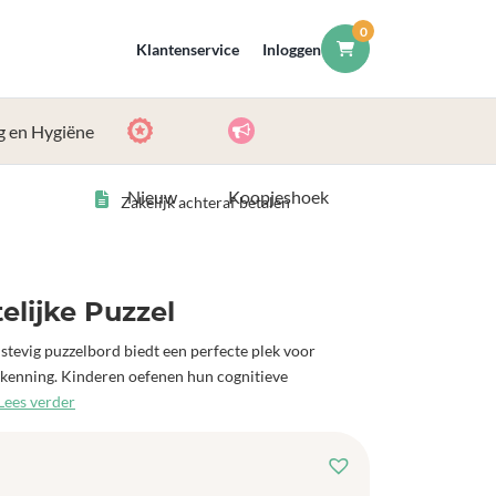
0
Klantenservice
Inloggen
g en Hygiëne
Nieuw
Koopjeshoek
Zakelijk achteraf betalen
elijke Puzzel
stevig puzzelbord biedt een perfecte plek voor
erkenning. Kinderen oefenen hun cognitieve
Lees verder