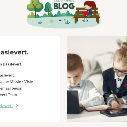
aslevert.
n Baaslevert.
aslevert.
ame Missie / Visie
lemaal begon
vert Team
levert.