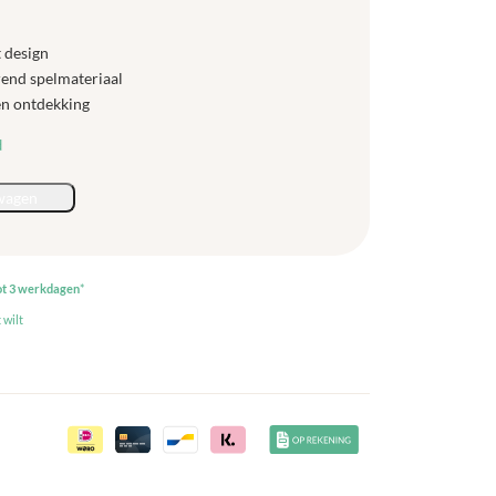
 design
end spelmateriaal
en ontdekking
d
wagen
ot 3 werkdagen
*
 wilt