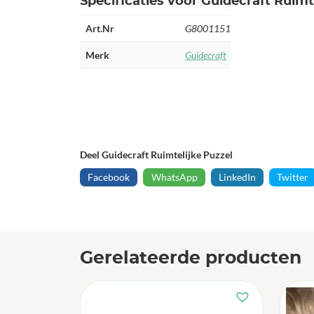
Specificaties voor Guidecraft Ruimt
Art.Nr
G8001151
Merk
Guidecraft
Deel Guidecraft Ruimtelijke Puzzel
Facebook
WhatsApp
LinkedIn
Twitter
Gerelateerde producten