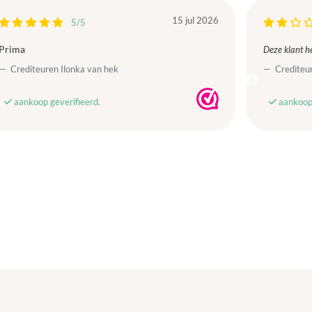
15 jul 2026
5/5
Prima
Deze klant he
Crediteuren Ilonka van hek
Crediteur
aankoop geverifieerd.
aankoop 