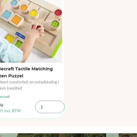
ecraft Tactile Matching
ten Puzzel
leert creativiteit en ontwikkeling |
um kwaliteit
orraad
96
35
incl. BTW