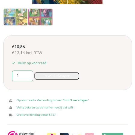
€
10,86
€
13,14
incl. BTW
Ruim op voorraad
Grote
In winkelwagen
kaarten
serie
921
-
Op voorraad = Verzending binnen
1 tot 3 werkdagen
*
Verjaardagskaart
Veilig betalen op de manier hoe jij dat wilt
met
Gratis verzending vanaf €75,-*
apen
aantal