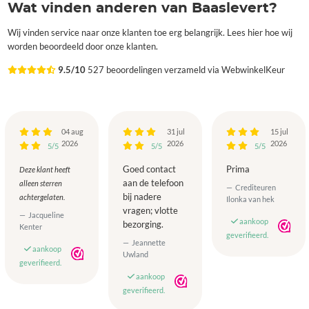
Wat vinden anderen van Baaslevert?
Wij vinden service naar onze klanten toe erg belangrijk. Lees hier hoe wij
worden beoordeeld door onze klanten.
9.5/10
527 beoordelingen verzameld via WebwinkelKeur
04 aug
31 jul
15 jul
2026
2026
2026
5/5
5/5
5/5
Goed contact
Prima
Deze klant heeft
aan de telefoon
alleen sterren
Crediteuren
bij nadere
achtergelaten.
Ilonka van hek
vragen; vlotte
Jacqueline
aankoop
bezorging.
Kenter
geverifieerd.
Jeannette
aankoop
Uwland
geverifieerd.
aankoop
geverifieerd.