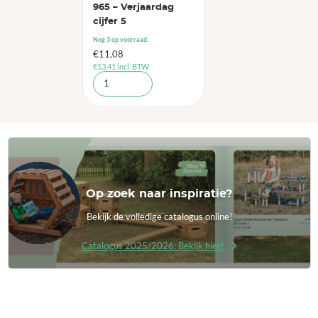
965 – Verjaardag
cijfer 5
Nog 3 op voorraad.
€
11,08
€
13,41
incl. BTW
Op zoek naar inspiratie?
Bekijk de volledige catalogus online!
Catalogus 2025/2026: Bekijk hier!