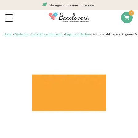
Stevige duurzame materialen
0
Home
»
Producten
»
Creatief en Knutselen
»
Papier en Karton
»
Gekleurd A4 papier 80 gram Ora