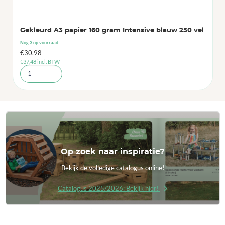
Gekleurd A3 papier 160 gram Intensive blauw 250 vel
Nog 3 op voorraad.
€
30,98
€
37,48
incl. BTW
Op zoek naar inspiratie?
Bekijk de volledige catalogus online!
Catalogus 2025/2026: Bekijk hier!