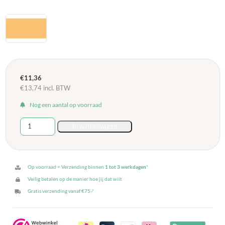
€
11,36
€
13,74
incl. BTW
Nog een aantal op voorraad
Gekleurd
In winkelwagen
A4
papier
80
gram
Op voorraad = Verzending binnen
1 tot 3 werkdagen
*
Oranje
Veilig betalen op de manier hoe jij dat wilt
500
Gratis verzending vanaf €75,-*
vel
aantal