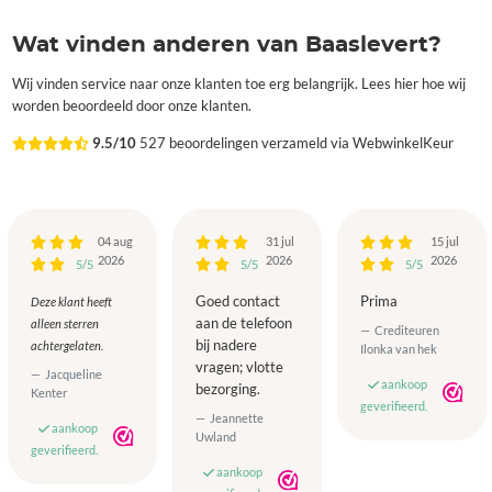
Wat vinden anderen van Baaslevert?
Wij vinden service naar onze klanten toe erg belangrijk. Lees hier hoe wij
worden beoordeeld door onze klanten.
9.5/10
527 beoordelingen verzameld via WebwinkelKeur
04 aug
31 jul
15 jul
2026
2026
2026
5/5
5/5
5/5
Goed contact
Prima
Deze klant heeft
aan de telefoon
alleen sterren
Crediteuren
bij nadere
achtergelaten.
Ilonka van hek
vragen; vlotte
Jacqueline
aankoop
bezorging.
Kenter
geverifieerd.
Jeannette
aankoop
Uwland
geverifieerd.
aankoop