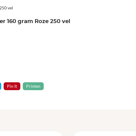
250 vel
ier 160 gram Roze 250 vel
Pin It
Printen