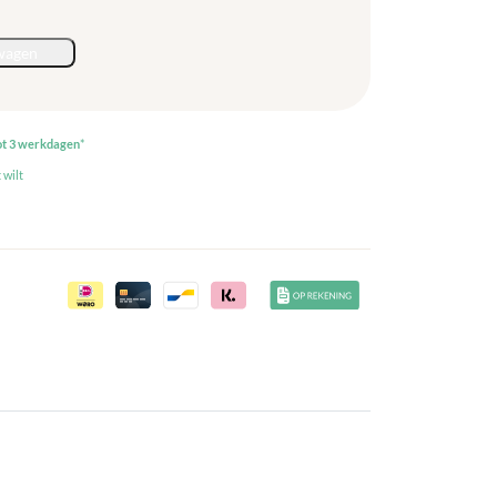
wagen
ot 3 werkdagen
*
 wilt