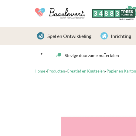
3
4
8
8
3
TREES
PLANTED
Sinds 1 maart 2022
Spel en Ontwikkeling
Inrichting
Stevige duurzame materialen
Home
»
Producten
»
Creatief en Knutselen
»
Papier en Karton