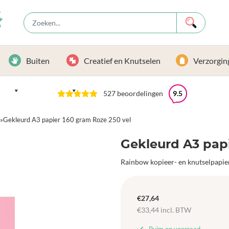
Buiten
Creatief en Knutselen
Verzorgin
527 beoordelingen
9.5
»
Gekleurd A3 papier 160 gram Roze 250 vel
Gekleurd A3 papi
Rainbow kopieer- en knutselpapie
€
27,64
€
33,44
incl. BTW