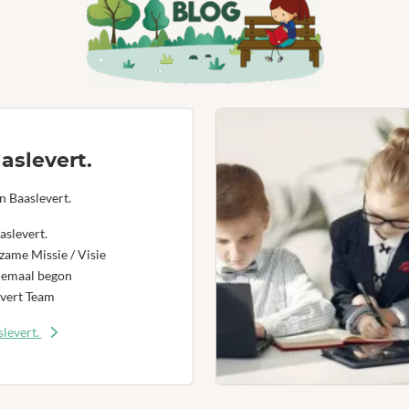
aslevert.
n Baaslevert.
aslevert.
ame Missie / Visie
lemaal begon
vert Team
levert.