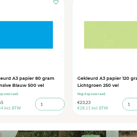
leurd A3 papier 80 gram
Gekleurd A3 papier 120 g
nsive Blauw 500 vel
Lichtgroen 250 vel
op voorraad.
Nog 4 op voorraad.
55
€
23,23
54
incl. BTW
€
28,11
incl. BTW