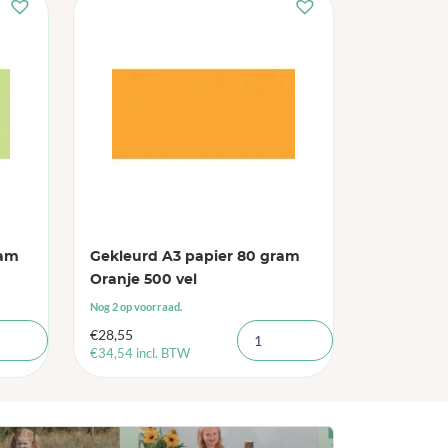
ram
Gekleurd A3 papier 80 gram
Oranje 500 vel
Nog 2 op voorraad.
€
28,55
€
34,54
incl. BTW