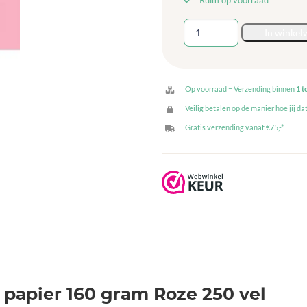
Ruim op voorraad
Gekleurd
In winkel
A3
papier
160
gram
Op voorraad = Verzending binnen
1 t
Roze
Veilig betalen op de manier hoe jij dat
250
Gratis verzending vanaf €75,-*
vel
aantal
 papier 160 gram Roze 250 vel