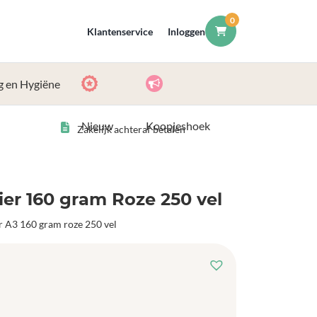
0
Klantenservice
Inloggen
g en Hygiëne
Nieuw
Koopjeshoek
Zakelijk achteraf betalen
er 160 gram Roze 250 vel
r A3 160 gram roze 250 vel