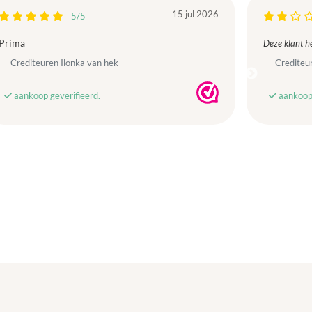
15 jul 2026
5/5
Prima
Deze klant he
Crediteuren Ilonka van hek
Crediteur
aankoop geverifieerd.
aankoop 