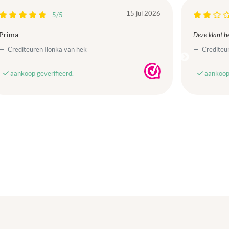
15 jul 2026
5/5
Prima
Deze klant he
Crediteuren Ilonka van hek
Crediteur
aankoop geverifieerd.
aankoop 