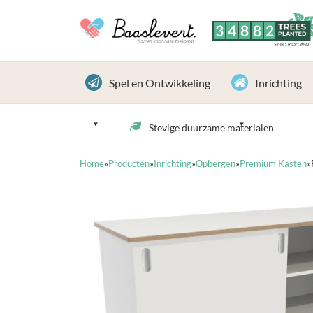
3
4
8
8
2
TREES
PLANTED
Sinds 1 maart 2022
Spel en Ontwikkeling
Inrichting
Stevige duurzame materialen
Home
»
Producten
»
Inrichting
»
Opbergen
»
Premium Kasten
»