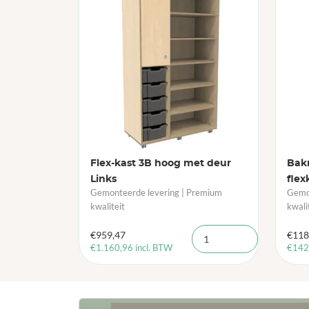
Flex-kast 3B hoog met deur
Bak
Links
flex
Gemonteerde levering | Premium
Gemon
kwaliteit
kwali
€
959,47
€
118
€
1.160,96
incl. BTW
€
142