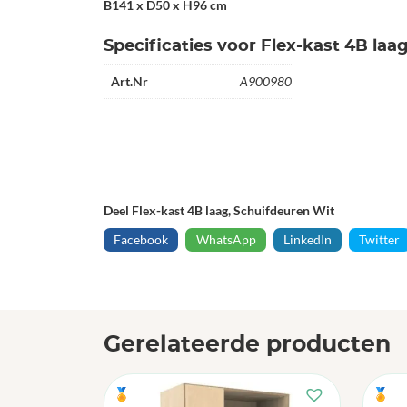
B141 x D50 x H96 cm
Specificaties voor Flex-kast 4B laa
Art.Nr
A900980
Deel Flex-kast 4B laag, Schuifdeuren Wit
Facebook
WhatsApp
LinkedIn
Twitter
Gerelateerde producten
🏅
🏅