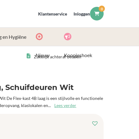
0
Klantenservice
Inloggen
g en Hygiëne
Nieuw
Koopjeshoek
Zakelijk achteraf betalen
g, Schuifdeuren Wit
t De Flex-kast 4B laag is een stijlvolle en functionele
eropvang, klaslokalen en...
Lees verder