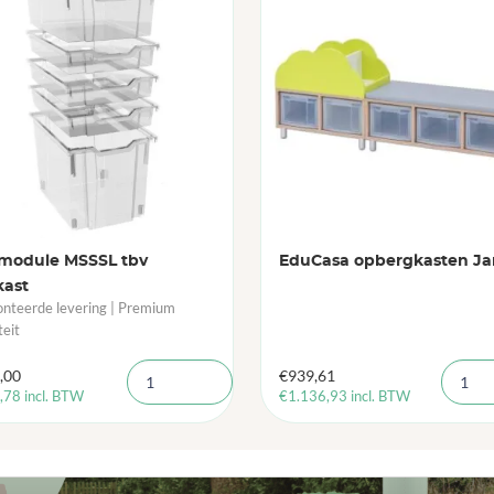
module MSSSL tbv
EduCasa opbergkasten Ja
kast
teerde levering | Premium
teit
,00
€
939,61
,78
incl. BTW
€
1.136,93
incl. BTW