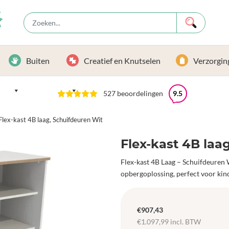
Buiten
Creatief en Knutselen
Verzorgin
527 beoordelingen
9.5
Flex-kast 4B laag, Schuifdeuren Wit
Flex-kast 4B laa
Flex-kast 4B Laag – Schuifdeuren Wi
opbergoplossing, perfect voor kind
€
907,43
€
1.097,99
incl. BTW