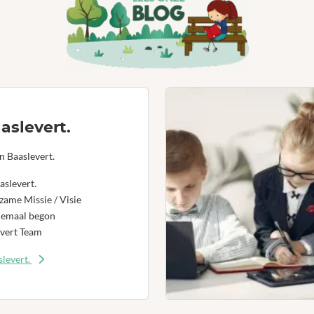
aslevert.
n Baaslevert.
aslevert.
ame Missie / Visie
lemaal begon
vert Team
levert.