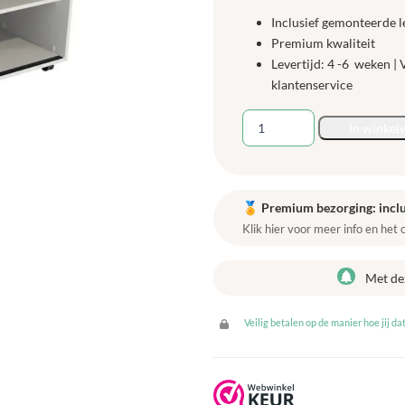
Inclusief gemonteerde l
Premium kwaliteit
Levertijd: 4 -6 weken |
klantenservice
Flex-
In winkel
kast
4B
laag,
Schuifdeuren
🏅
Premium bezorging: inclu
Wit
Klik hier voor meer info en het
aantal
Met de
Veilig betalen op de manier hoe jij dat