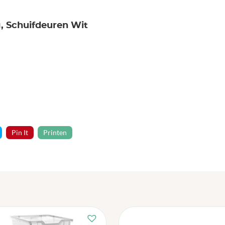
g, Schuifdeuren Wit
Pin It
Printen