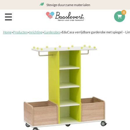
Stevige duurzame materialen
0
Home
»
Producten
»
Inrichting
»
Garderobes
»
EduCasa verrijdbare garderobe met spiegel – Li