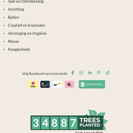
Spel en Ontwikkeling
Inrichting
Buiten
Creatief en Knutselen
Verzorging en Hygiëne
Nieuw
Koopjeshoek
Volg Baaslevert op social media
3
4
8
8
7
TREES
PLANTED
Sinds 1 maart 2022