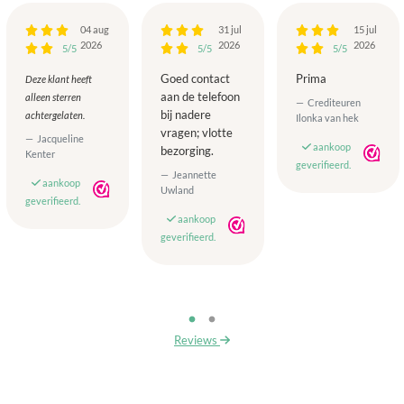
04 aug
31 jul
15 jul
2026
2026
2026
5/5
5/5
5/5
Goed contact
Prima
Deze klant heeft
aan de telefoon
alleen sterren
Crediteuren
bij nadere
achtergelaten.
Ilonka van hek
vragen; vlotte
Jacqueline
aankoop
bezorging.
Kenter
geverifieerd.
Jeannette
aankoop
Uwland
geverifieerd.
aankoop
geverifieerd.
Reviews