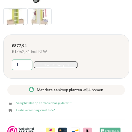
€
877,94
€
1.062,31
incl. BTW
EduCasa
In winkelwagen
verrijdbare
garderobe
met
spiegel
Met deze aankoop
planten
wij 4 bomen
-
Lime
Veilig betalen op de manier hoe jij dat wilt
groen
aantal
Gratis verzending vanaf €75,-*