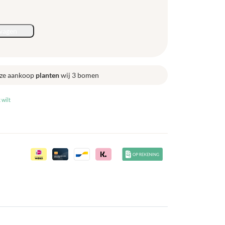
wagen
ze aankoop
planten
wij 3 bomen
 wilt