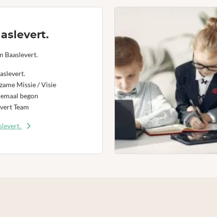
aslevert.
n Baaslevert.
aslevert.
ame Missie / Visie
lemaal begon
vert Team
levert.