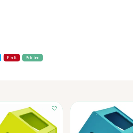
Pin It
Printen