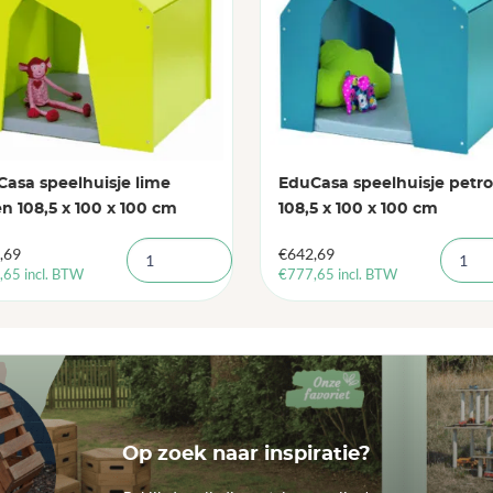
asa speelhuisje lime
EduCasa speelhuisje petro
n 108,5 x 100 x 100 cm
108,5 x 100 x 100 cm
,69
€
642,69
,65
incl. BTW
€
777,65
incl. BTW
Op zoek naar inspiratie?