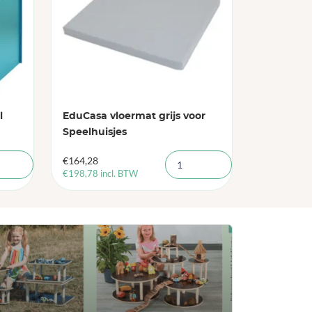
l
EduCasa vloermat grijs voor
Speelhuisjes
€
164,28
€
198,78
incl. BTW