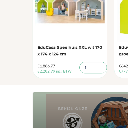
EduCasa Speelhuis XXL wit 170
EduC
x 174 x 124 cm
groe
€
1.886,77
€
642
€
2.282,99
incl. BTW
€
777