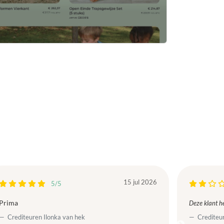
15 jul 2026
5/5
Prima
Deze klant he
Crediteuren Ilonka van hek
Crediteur