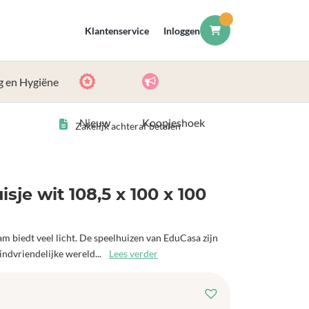
Klantenservice
Inloggen
g en Hygiëne
Nieuw
Koopjeshoek
Zakelijk achteraf betalen
je wit 108,5 x 100 x 100
m biedt veel licht. De speelhuizen van EduCasa zijn
indvriendelijke wereld...
Lees verder