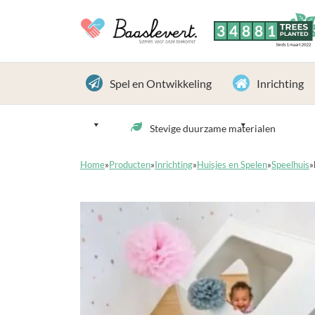
3
4
8
8
1
TREES
PLANTED
Sinds 1 maart 2022
Spel en Ontwikkeling
Inrichting
Stevige duurzame materialen
Home
»
Producten
»
Inrichting
»
Huisjes en Spelen
»
Speelhuis
»