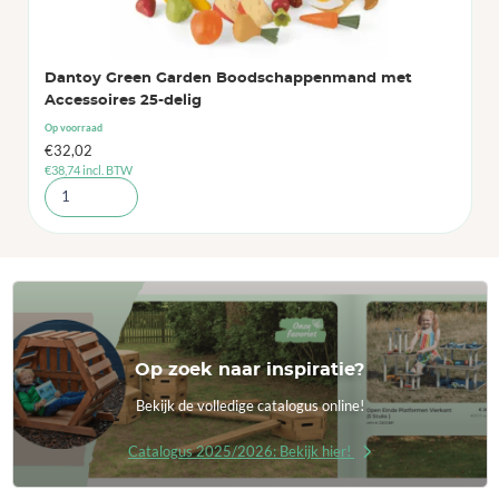
Dantoy Green Garden Boodschappenmand met
Accessoires 25-delig
Op voorraad
€
32,02
€
38,74
incl. BTW
Op zoek naar inspiratie?
Bekijk de volledige catalogus online!
Catalogus 2025/2026: Bekijk hier!