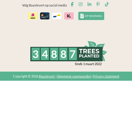
Volg Baaslevert op social media
3
4
8
8
7
TREES
PLANTED
Sinds 1 maart 2022
Copyright © 2026
Baaslevert.
|
Algemene voorwaarden
|
Privacy statement