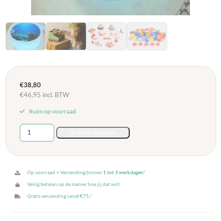
€
38,80
€
46,95
incl. BTW
Ruim op voorraad
Dantoy
In winkelwagen
Green
Garden
Kassa
set
Op voorraad = Verzending binnen
1 tot 3 werkdagen
*
8-
Veilig betalen op de manier hoe jij dat wilt
delig
Gratis verzending vanaf €75,-*
aantal