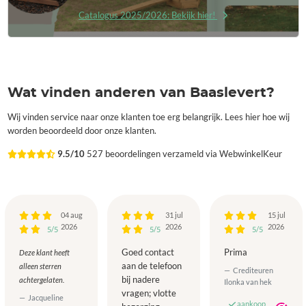
Catalogus 2025/2026: Bekijk hier!
Wat vinden anderen van Baaslevert?
Wij vinden service naar onze klanten toe erg belangrijk. Lees hier hoe wij
worden beoordeeld door onze klanten.
9.5/10
527 beoordelingen verzameld via WebwinkelKeur
04 aug
31 jul
15 jul
2026
2026
2026
5/5
5/5
5/5
Goed contact
Prima
Deze klant heeft
aan de telefoon
alleen sterren
Crediteuren
bij nadere
achtergelaten.
Ilonka van hek
vragen; vlotte
Jacqueline
aankoop