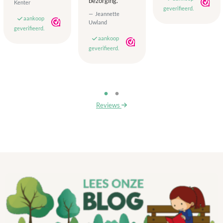
bezorging.
Kenter
geverifieerd.
Jeannette
aankoop
Uwland
geverifieerd.
aankoop
geverifieerd.
Reviews