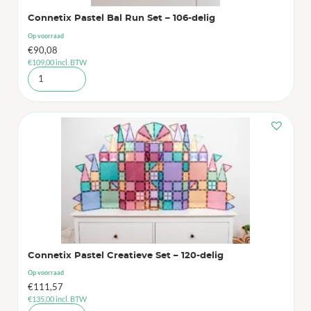
Connetix Pastel Bal Run Set – 106-delig
Op voorraad
€
90,08
€
109,00
incl. BTW
Connetix Pastel Creatieve Set – 120-delig
Op voorraad
€
111,57
€
135,00
incl. BTW