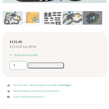
+ 8
€
131,40
€
159,00
incl. BTW
Ruim op voorraad
Connetix
In winkelwagen
Creatieve
Wegen
Set
-
Op voorraad = Verzending binnen
1 tot 3 werkdagen
*
48
Veilig betalen op de manier hoe jij dat wilt
stuks
Gratis verzending vanaf €75,-*
aantal