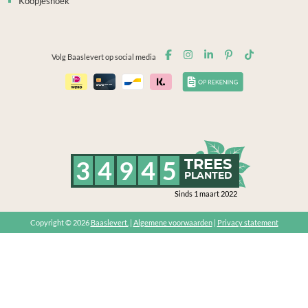
Koopjeshoek
Volg Baaslevert op social media
3
4
9
4
5
TREES
PLANTED
Sinds 1 maart 2022
Copyright © 2026
Baaslevert.
|
Algemene voorwaarden
|
Privacy statement