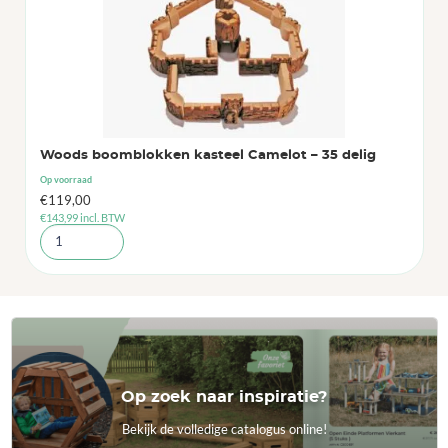
Woods boomblokken kasteel Camelot – 35 delig
Op voorraad
€
119,00
€
143,99
incl. BTW
Op zoek naar inspiratie?
Bekijk de volledige catalogus online!