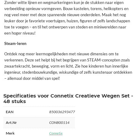
Zonder witte lijnen en wegmarkeringen kun je de stukken naar eigen
verbeelding opnieuw vormgeven. Bouw kastelen, torens, helikopters en
nog veel meer met deze spannende nieuwe onderdelen. Maak het nog
leuker door je favoriete voertuigen, huizen, figuren of zelfs landschappen
toe te voegen – en til het ontwerpen van steden en miniwerelden naar
een hoger niveau!
Steam-leren
Ontdek nog meer leermogelijkheden met nieuwe dimensies om te
verkennen. Deze set helpt bij het begrijpen van STEAM-concepten zoals
zwaartekracht, beweging, vorm en licht. Zie hoe kinderen hun innerlijke
ingenieur, stedenbouwkundige, wiskundige of zelfs kunstenaar ontdekken
– allemaal door middel van spel!
Specificaties voor Connetix Creatieve Wegen Set -
48 stuks
EAN
850036293477
Art.Nr
CON800114
Merk
Connetix