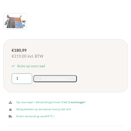
€
180,99
€
219,00
incl. BTW
Ruim op voorraad
4
In winkelwagen
Speelkleden
met
Verschillende
Spelletjes
Op voorraad = Verzending binnen
1 tot 3 werkdagen
*
aantal
Veilig betalen op de manier hoe jij dat wilt
Gratis verzending vanaf €75,-*