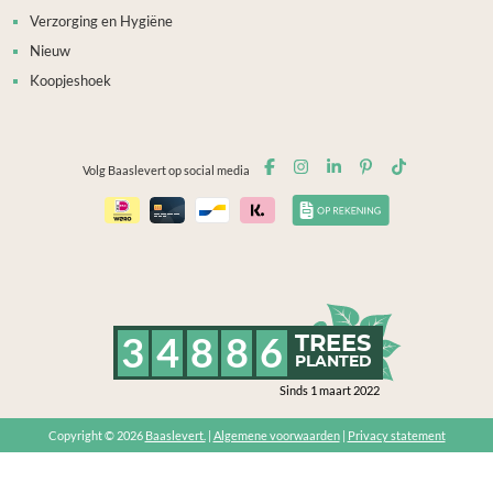
Verzorging en Hygiëne
Nieuw
Koopjeshoek
Volg Baaslevert op social media
3
4
8
8
6
TREES
PLANTED
Sinds 1 maart 2022
Copyright © 2026
Baaslevert.
|
Algemene voorwaarden
|
Privacy statement