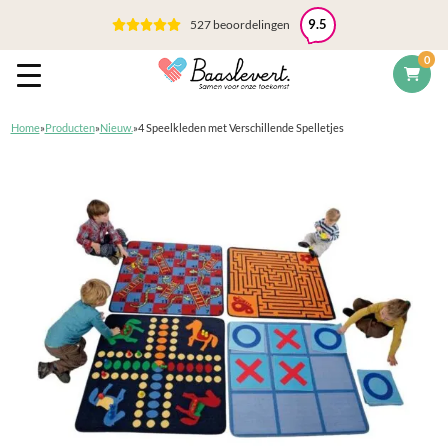
527 beoordelingen
9.5
0
Home
»
Producten
»
Nieuw.
»
4 Speelkleden met Verschillende Spelletjes