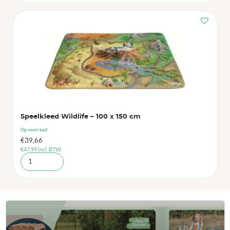
Speelkleed Wildlife – 100 x 150 cm
Op voorraad
€
39,66
€
47,99
incl. BTW