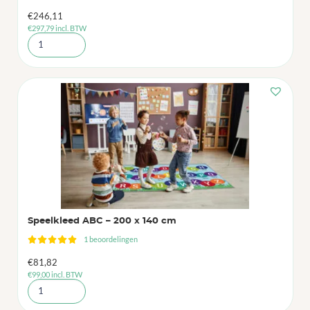
€
246,11
€
297,79
incl. BTW
Speelkleed ABC – 200 x 140 cm
1 beoordelingen
€
81,82
€
99,00
incl. BTW