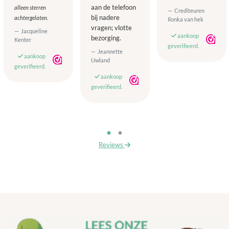
aan de telefoon
alleen sterren
Crediteuren
bij nadere
achtergelaten.
Ilonka van hek
vragen; vlotte
Jacqueline
aankoop
bezorging.
Kenter
geverifieerd.
Jeannette
aankoop
Uwland
geverifieerd.
aankoop
geverifieerd.
Reviews