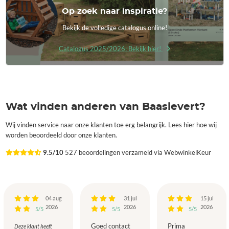
Op zoek naar inspiratie?
Bekijk de volledige catalogus online!
Catalogus 2025/2026: Bekijk hier!
Wat vinden anderen van Baaslevert?
Wij vinden service naar onze klanten toe erg belangrijk. Lees hier hoe wij
worden beoordeeld door onze klanten.
9.5/10
527 beoordelingen verzameld via WebwinkelKeur
04 aug
31 jul
15 jul
2026
2026
2026
5/5
5/5
5/5
Goed contact
Prima
Deze klant heeft