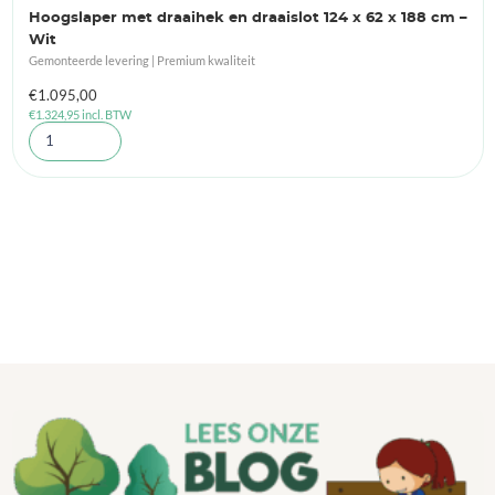
Hoogslaper met draaihek en draaislot 124 x 62 x 188 cm –
Wit
Gemonteerde levering | Premium kwaliteit
€
1.095,00
€
1.324,95
incl. BTW