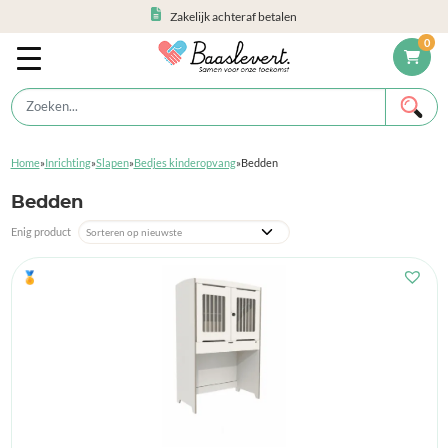
Zakelijk achteraf betalen
0
Home
»
Inrichting
»
Slapen
»
Bedjes kinderopvang
»
Bedden
Bedden
Enig product
🏅