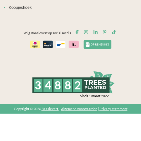
Koopjeshoek
Volg Baaslevert op social media
3
4
8
8
2
TREES
PLANTED
Sinds 1 maart 2022
Copyright © 2026
Baaslevert.
|
Algemene voorwaarden
|
Privacy statement