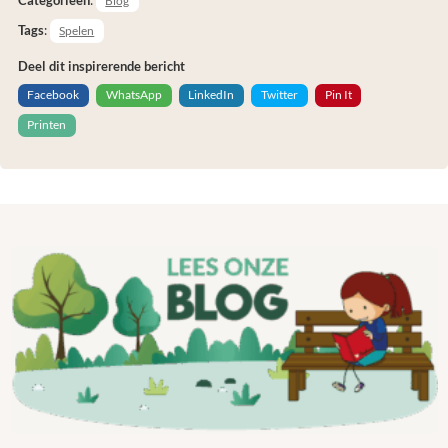
Categorieën
:
Blog
Tags
:
Spelen
Deel dit inspirerende bericht
Facebook
WhatsApp
LinkedIn
Twitter
Pin It
Printen