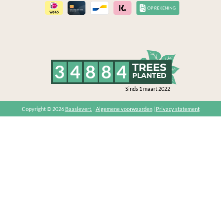
3
4
8
8
4
TREES
PLANTED
Sinds 1 maart 2022
Copyright © 2026
Baaslevert.
|
Algemene voorwaarden
|
Privacy statement