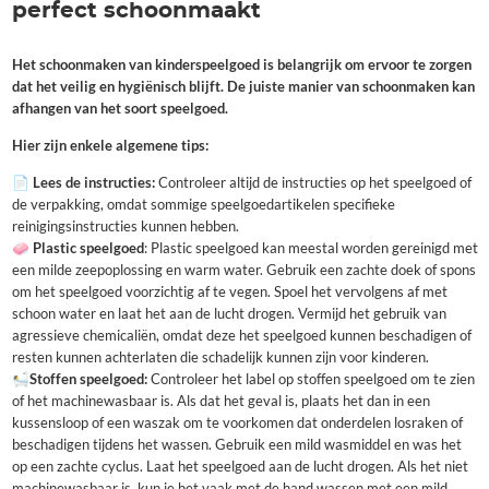
perfect schoonmaakt
Het schoonmaken van kinderspeelgoed is belangrijk om ervoor te zorgen
dat het veilig en hygiënisch blijft. De juiste manier van schoonmaken kan
afhangen van het soort speelgoed.
Hier zijn enkele algemene tips:
📄
Lees de instructies:
Controleer altijd de instructies op het speelgoed of
de verpakking, omdat sommige speelgoedartikelen specifieke
reinigingsinstructies kunnen hebben.
🧼
Plastic speelgoed
: Plastic speelgoed kan meestal worden gereinigd met
een milde zeepoplossing en warm water. Gebruik een zachte doek of spons
om het speelgoed voorzichtig af te vegen. Spoel het vervolgens af met
schoon water en laat het aan de lucht drogen. Vermijd het gebruik van
agressieve chemicaliën, omdat deze het speelgoed kunnen beschadigen of
resten kunnen achterlaten die schadelijk kunnen zijn voor kinderen.
🛀
Stoffen speelgoed:
Controleer het label op stoffen speelgoed om te zien
of het machinewasbaar is. Als dat het geval is, plaats het dan in een
kussensloop of een waszak om te voorkomen dat onderdelen losraken of
beschadigen tijdens het wassen. Gebruik een mild wasmiddel en was het
op een zachte cyclus. Laat het speelgoed aan de lucht drogen. Als het niet
machinewasbaar is, kun je het vaak met de hand wassen met een mild