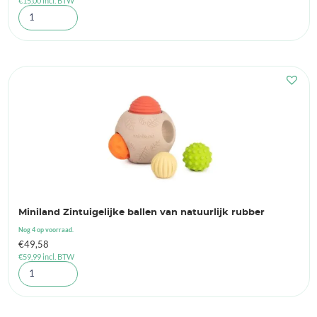
€
15,00
incl. BTW
prijs
prijs
was:
is:
€20,65.
€12,40.
Miniland Zintuigelijke ballen van natuurlijk rubber
Nog 4 op voorraad.
€
49,58
€
59,99
incl. BTW