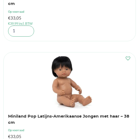
cm
Op voorraad
€
33,05
€
39,99
incl. BTW
Miniland Pop Latijns-Amerikaanse Jongen met haar – 38
cm
Op voorraad
€
33,05