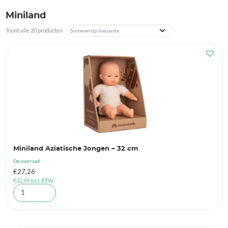
Miniland
Toont alle 20 producten
Miniland Aziatische Jongen – 32 cm
Op voorraad
€
27,26
€
32,99
incl. BTW