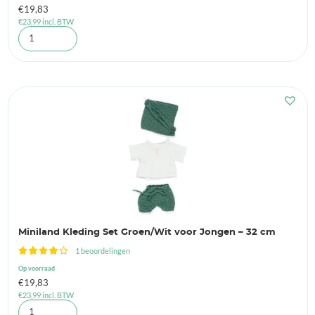
€
19,83
€
23,99
incl. BTW
Miniland Kleding Set Groen/Wit voor Jongen – 32 cm
1 beoordelingen
Op voorraad
€
19,83
€
23,99
incl. BTW