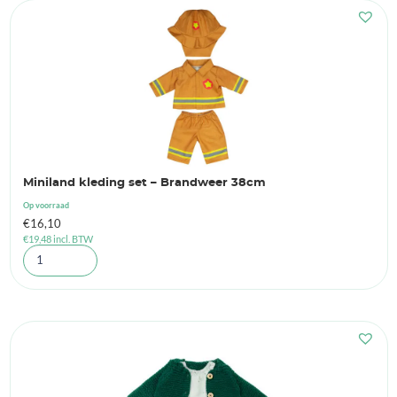
Miniland kleding set – Brandweer 38cm
Op voorraad
€
16,10
€
19,48
incl. BTW