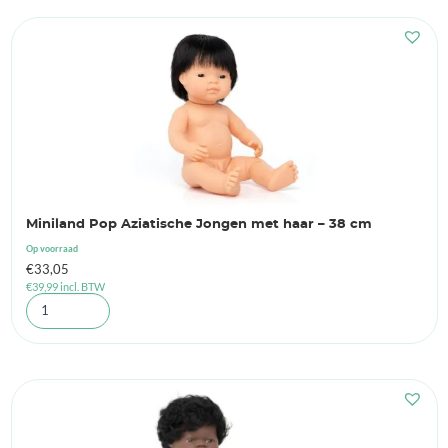
Miniland Pop Aziatische Jongen met haar – 38 cm
Op voorraad
€
33,05
€
39,99
incl. BTW