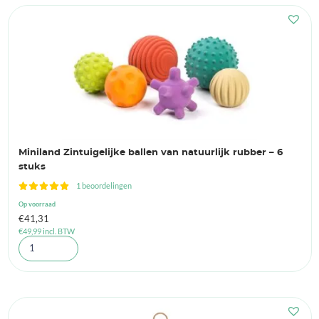
Miniland Zintuigelijke ballen van natuurlijk rubber – 6
stuks
1 beoordelingen
Op voorraad
€
41,31
€
49,99
incl. BTW