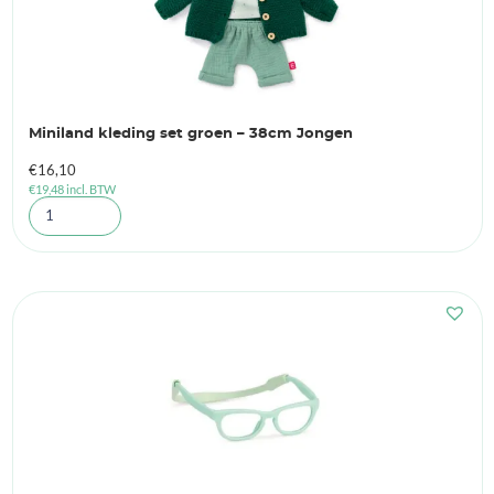
Miniland kleding set groen – 38cm Jongen
€
16,10
€
19,48
incl. BTW