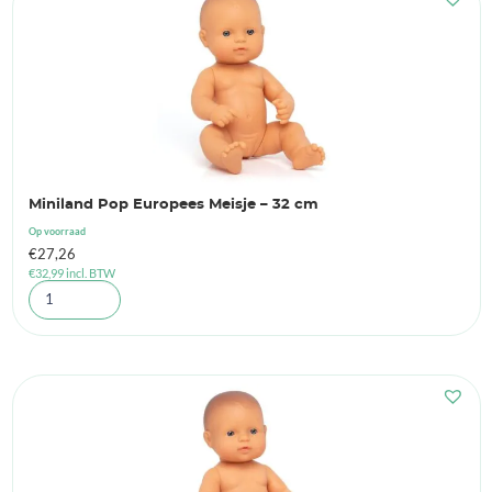
Miniland Pop Europees Meisje – 32 cm
Op voorraad
€
27,26
€
32,99
incl. BTW