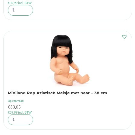
€
39,99
incl. BTW
Miniland Pop Aziatisch Meisje met haar – 38 cm
Op voorraad
€
33,05
€
39,99
incl. BTW