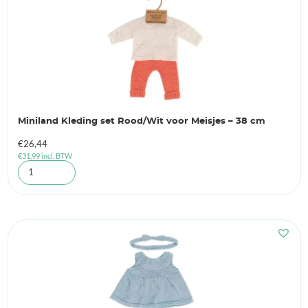
Miniland Kleding set Rood/Wit voor Meisjes – 38 cm
€
26,44
€
31,99
incl. BTW