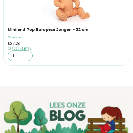
Miniland Pop Europese Jongen – 32 cm
Op voorraad
€
27,26
€
32,99
incl. BTW