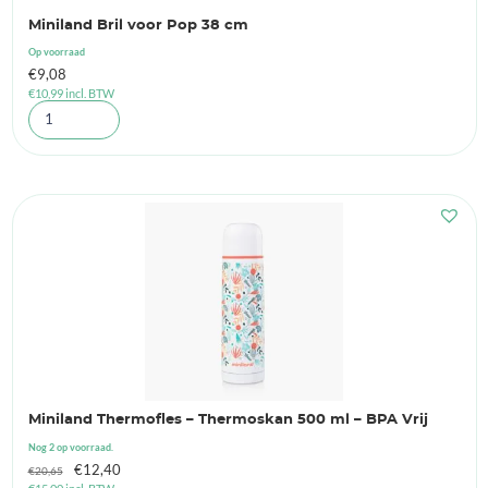
Miniland Bril voor Pop 38 cm
Op voorraad
€
9,08
€
10,99
incl. BTW
Miniland Thermofles – Thermoskan 500 ml – BPA Vrij
Nog 2 op voorraad.
Oorspronkelijke
Huidige
€
12,40
€
20,65