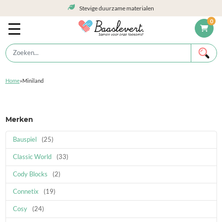
Stevige duurzame materialen
0
Home
»
Miniland
Merken
Bauspiel
(25)
Classic World
(33)
Cody Blocks
(2)
Connetix
(19)
Cosy
(24)